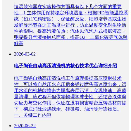
恒温鼓泡器在实验操作方面具有以下几个方面的重要
性：1.主体作用保持稳定环境温度：根据PID智能温控系
统（如±1℃精密度），保证酶反应、细胞培养基或生物
发酵等环节在适宜温度中进行，防止温度变化对生物活
性的影响。提高汽液传热：汽体以汽泡方式根据液态，
明显提升气液接触总面积，提高O2、二氧化碳等气体融
解高
2026-03-02
电子陶瓷自动高压清洗机的核心技术优点详细介绍
电子陶瓷自动高压清洗机工作原理根据高压喷射技术
性，可以将自然压水充压后来经过喷头髙速喷出来，运
用水流的机械能撞击力脱离表层污渍，实现快速、高质
量清理。该过程不但依靠物理学冲击性，还结合液体剪
切应力与空化作用，保证在没有损害精密压铸基材前提
下，彻底消除煅烧残余、硅微粉、油污等污染物质。
一、关键工作内容
2020-06-22