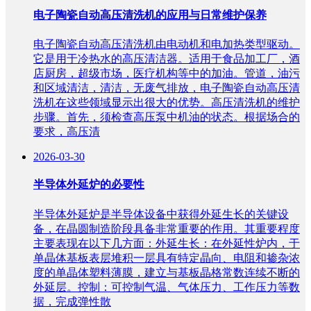
电子陶瓷自动高压清洗机的应用与日常维护保养
电子陶瓷自动高压清洗机由电动机和电加热类型驱动。
它是用于冷热水的高压清洁器。适用于食品加工厂，酒
店厨房，超级市场，医疗机构等中的加油。管道，油污
和区域清洁，清洁，无废气排放，电子陶瓷自动高压清
洗机在这些领域显示出很大的优势。高压清洗机的维护
步骤。首先，须检查高压泵中机油的状态。根据场合的
要求，高压清
2026-03-30
半导体外延炉的必要性
半导体外延炉是半导体设备中获得外延生长的关键设
备，在晶圆制造阶段具备非常重要的作用。其重要程度
主要表现在以下几方面：外延生长：在外延性炉内，于
单晶体基板表层堆积一层具有特定晶向、电阻和掺杂浓
度的单晶体塑料薄膜，建立与基板晶格常数连续不断的
外延层。控制：可控制气温、气体压力、工作压力等数
据，完成弹性散